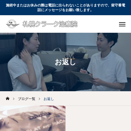
施術中またはお休みの際は電話に出られないことがありますので、留守番電
話にメッセージをお願い致します。

WEB予約
電話予約

コース・料金
アクセス
お問い合わせ
お返し
初めての方へ
コース・料金
当院について
ブログ一覧
お返し