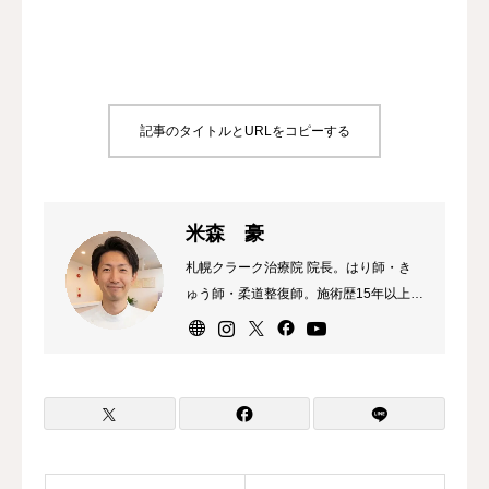
記事のタイトルとURLをコピーする
米森 豪
札幌クラーク治療院 院長。はり師・き
ゅう師・柔道整復師。施術歴15年以上。
薬剤師かつ鍼灸師だった祖父の影響で薬
理学を学んだ後、治療家の道へ。東京の
整骨院で院長を務めていた時代は整体や
骨格矯正をメインに行っていました。し
かし、外側（筋肉・骨格）へのアプロー
チだけではなく、「内科系の疾患や自律
神経の乱れなど、身体の内側にも直接ア