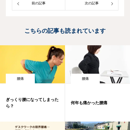
前の記事
次の記事
プローチできる」鍼の圧倒的な可能性に
行き着きました。現在は、痛む患部への
刺激は最小限に抑え、手足のツボから血
流や痛みをコントロールするお身体に優
こちらの記事も読まれています
しい施術を提供しています。「薬だけに
頼らず、身体が本来持つ力を内側から引
き出したい」という想いで、生まれ故郷
の札幌で日々患者様と向き合っていま
す。趣味は料理とロードバイク。
腰痛
腰痛
ぎっくり腰になってしまった
何年も痛かった腰痛
ら？