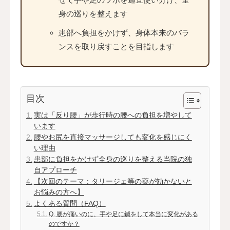
身の巡りを整えます
患部へ負担をかけず、身体本来のバラ
ンスを取り戻すことを目指します
目次
実は「反り腰」が歩行時の腰への負担を増やして
います
腰やお尻を直接マッサージしても変化を感じにく
い理由
患部に負担をかけず全身の巡りを整える当院の独
自アプローチ
【次回のテーマ：タリージェ等の薬が効かないと
お悩みの方へ】
よくある質問（FAQ）
Q. 腰が痛いのに、手や足に鍼をして本当に変化がある
のですか？