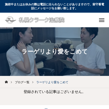
施術中またはお休みの際は電話に出られないことがありますので、留守番電
話にメッセージをお願い致します。

WEB予約
電話予約

コース・料金
アクセス
お問い合わせ
ラーゲリより愛をこめて
初めての方へ
コース・料金
当院について
ブログ一覧
ラーゲリより愛をこめて
登録されている記事はございません。