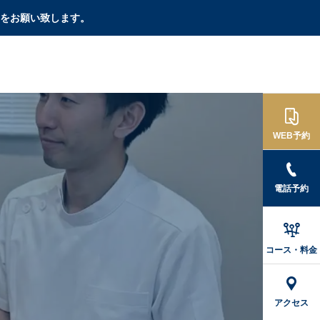
をお願い致します。

WEB予約
電話予約
腰痛
肩こり

坐骨神経痛の治りかけ
夕方になると肩が鉛の
コース・料金
サインとは？痛みが変
ように重い…札幌の寒
化する理由とNG行動
暖差と「真っ白な舌」
が教える自律神経疲労
アクセス