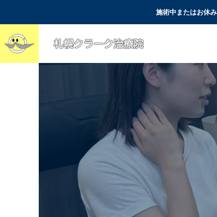
施術中またはお休み
腰痛
よく聞かれる質問
坐骨神経痛の治りかけ
突然の激痛で「今すぐ
サインが出たら？悪化
診てほしい！」と焦っ
させない正しい座り方
ている方へ〜お電話が
とセルフケア
繋がらない理由と、一