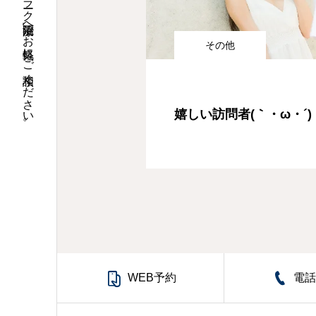
その他
嬉しい訪問者(｀・ω・´)

WEB予約
電