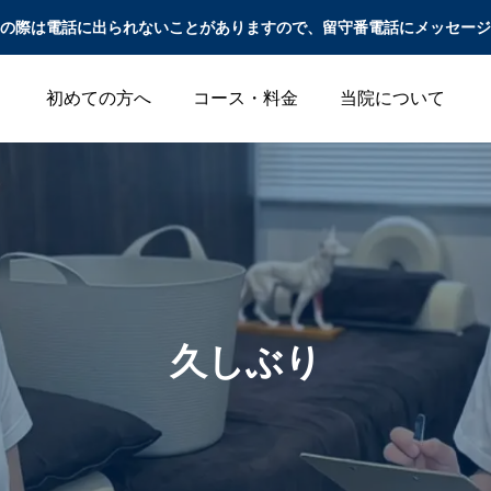
の際は電話に出られないことがありますので、留守番電話にメッセージ
初めての方へ
コース・料金
当院について
腰痛
頭痛
久しぶり
腰痛改善の家トレで逆
夏の「冷房冷え」と
効果？筋肉痛と肉離れ
「寒暖差」で悪化する
（筋挫傷）の違いと安
肩こり・頭痛の原因と
全なアプローチ
は？｜札幌の鍼灸院が