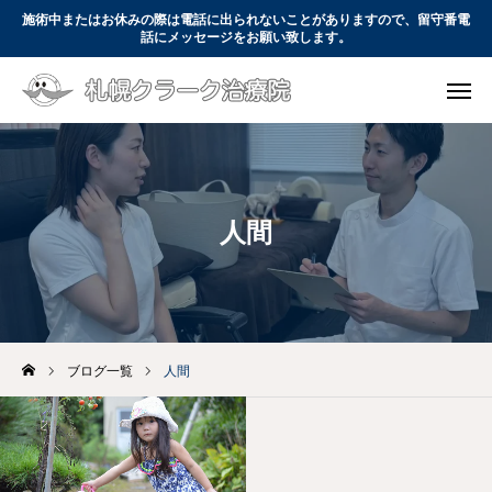
施術中またはお休みの際は電話に出られないことがありますので、留守番電
話にメッセージをお願い致します。

WEB予約
電話予約

コース・料金
アクセス
お問い合わせ
人間
初めての方へ
コース・料金
当院について
ブログ一覧
人間