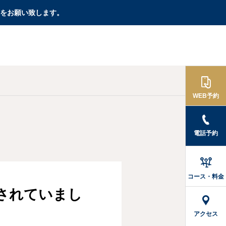
をお願い致します。

WEB予約
電話予約
肩こり
腰痛

夕方になると肩が鉛の
タリージェが効かない
コース・料金
ように重い…札幌の寒
坐骨神経痛のしびれ…
されていまし
暖差と「真っ白な舌」
薬に頼らず痛みを手放
が教える自律神経疲労
す方法
アクセス