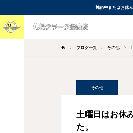
施術中またはお休み
ブログ一覧
その他
よく聞かれる質問
腰痛
その他
突然の激痛で「今すぐ
腰痛改善の家トレで逆
診てほしい！」と焦っ
効果？筋肉痛と肉離れ
土曜日はお休
ている方へ〜お電話が
（筋挫傷）の違いと安
た。
繋がらない理由と、一
全なアプローチ