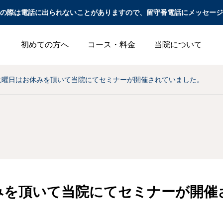
の際は電話に出られないことがありますので、留守番電話にメッセージ
初めての方へ
コース・料金
当院について
土曜日はお休みを頂いて当院にてセミナーが開催されていました。
頭痛
腰痛
夏の「冷房冷え」と
坐骨神経痛の治りかけ
「寒暖差」で悪化する
サインとは？痛みが変
みを頂いて当院にてセミナーが開催
肩こり・頭痛の原因と
化する理由とNG行動
は？｜札幌の鍼灸院が