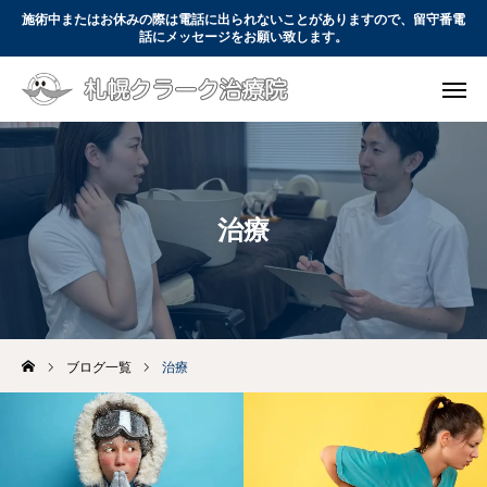
施術中またはお休みの際は電話に出られないことがありますので、留守番電
話にメッセージをお願い致します。

WEB予約
電話予約

コース・料金
アクセス
お問い合わせ
治療
初めての方へ
コース・料金
当院について
ブログ一覧
治療