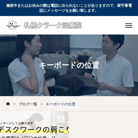
施術中またはお休みの際は電話に出られないことがありますので、留守番電
話にメッセージをお願い致します。

WEB予約
電話予約

コース・料金
アクセス
お問い合わせ
キーボードの位置
初めての方へ
コース・料金
当院について
ブログ一覧
キーボードの位置