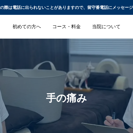
の際は電話に出られないことがありますので、留守番電話にメッセージ
初めての方へ
コース・料金
当院について
腰痛
頭痛
手の痛み
腰痛改善の家トレで逆
夏の「冷房冷え」と
効果？筋肉痛と肉離れ
「寒暖差」で悪化する
（筋挫傷）の違いと安
肩こり・頭痛の原因と
全なアプローチ
は？｜札幌の鍼灸院が