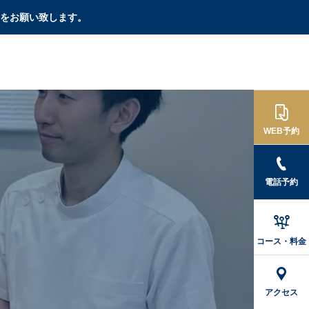
をお願い致します。

WEB予約
電話予約
腰痛
肩こり

坐骨神経痛の治りかけ
夕方になると肩が鉛の
コース・料金
サインとは？痛みが変
ように重い…札幌の寒
化する理由とNG行動
暖差と「真っ白な舌」
が教える自律神経疲労
アクセス