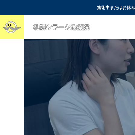
施術中またはお休み
腰痛
よく聞かれる質問
坐骨神経痛の治りかけ
突然の激痛で「今すぐ
サインが出たら？悪化
診てほしい！」と焦っ
させない正しい座り方
ている方へ〜お電話が
とセルフケア
繋がらない理由と、一