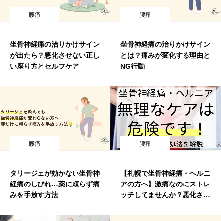
腰痛
腰痛
坐骨神経痛の治りかけサイン
坐骨神経痛の治りかけサイン
が出たら？悪化させない正し
とは？痛みが変化する理由と
い座り方とセルフケア
NG行動
腰痛
腰痛
タリージェが効かない坐骨神
【札幌で坐骨神経痛・ヘルニ
経痛のしびれ…薬に頼らず痛
アの方へ】激痛なのにストレ
みを手放す方法
ッチしてませんか？悪化させ
る危険な勘違いと正しい対処
法