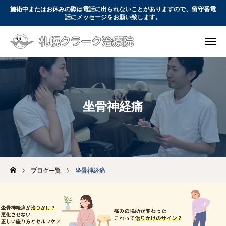
施術中またはお休みの際は電話に出られないことがありますので、留守番電
話にメッセージをお願い致します。

WEB予約
電話予約

コース・料金
アクセス
お問い合わせ
坐骨神経痛
初めての方へ
コース・料金
当院について
ブログ一覧
坐骨神経痛