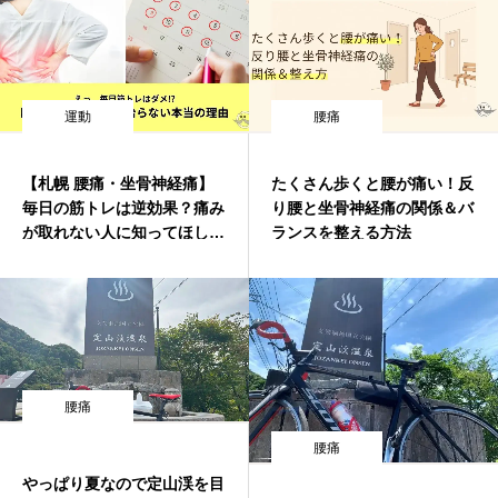
運動
腰痛
【札幌 腰痛・坐骨神経痛】
たくさん歩くと腰が痛い！反
毎日の筋トレは逆効果？痛み
り腰と坐骨神経痛の関係＆バ
が取れない人に知ってほしい
ランスを整える方法
「休む」重要性
腰痛
腰痛
やっぱり夏なので定山渓を目